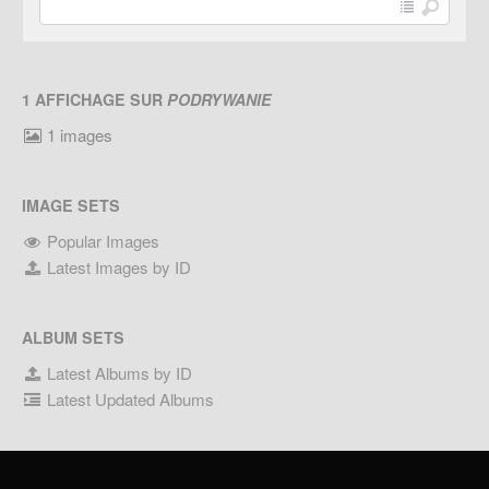
1 AFFICHAGE SUR
PODRYWANIE
1 images
IMAGE SETS
Popular Images
Latest Images by ID
ALBUM SETS
Latest Albums by ID
Latest Updated Albums