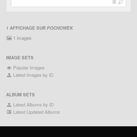
1 AFFICHAGE SUR
POCHOWEK
1 images
IMAGE SETS
Popular Images
Latest Images by ID
ALBUM SETS
Latest Albums by ID
Latest Updated Albums