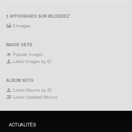
3 AFFICHAGES SUR
MLODZIEZ
3 images
IMAGE SETS
Popular Images
Latest Images by ID
ALBUM SETS
Latest Albums by ID
Latest Updated Albums
ACTUALITÉS