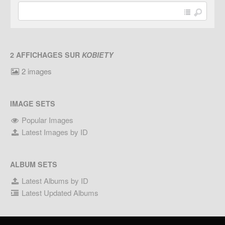
2 AFFICHAGES SUR
KOBIETY
2 images
IMAGE SETS
Popular Images
Latest Images by ID
ALBUM SETS
Latest Albums by ID
Latest Updated Albums