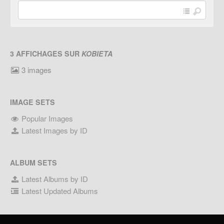
3 AFFICHAGES SUR
KOBIETA
3 images
IMAGE SETS
Popular Images
Latest Images by ID
ALBUM SETS
Latest Albums by ID
Latest Updated Albums