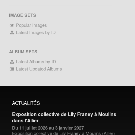
IMAGE SETS
Popular Images
Latest Images by ID
ALBUM SETS
Latest Albums by ID
Latest Updated Albums
ACTUALITÉS
Exposition collective de Lily Franey à Moulins
dans l'Allier
Du 11 juillet 2026 au 3 janvier 2027
Exposition collective de
Lily Franey
à Moulins (Allier)