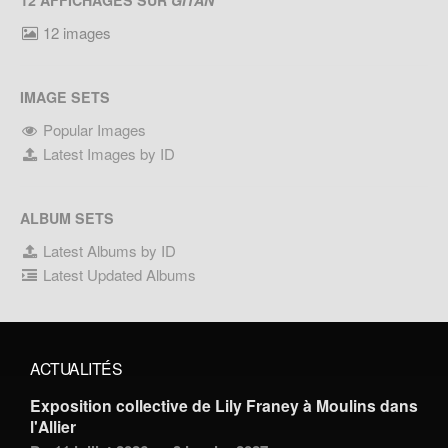
12 AFFICHAGES SUR
GITAN
12 images
IMAGE SETS
Popular Images
Latest Images by ID
ALBUM SETS
Latest Albums by ID
Latest Updated Albums
ACTUALITÉS
Exposition collective de Lily Franey à Moulins dans
l'Allier