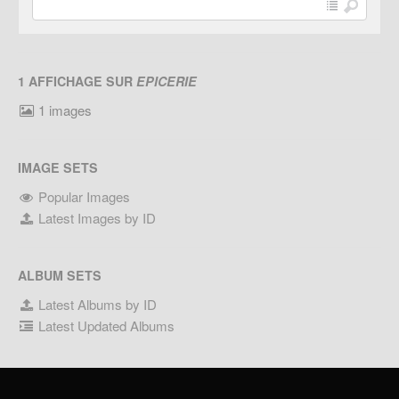
1 AFFICHAGE SUR
EPICERIE
1 images
IMAGE SETS
Popular Images
Latest Images by ID
ALBUM SETS
Latest Albums by ID
Latest Updated Albums