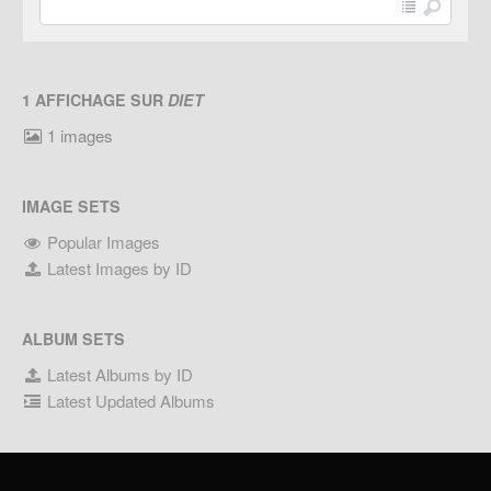
1 AFFICHAGE SUR
DIET
1 images
IMAGE SETS
Popular Images
Latest Images by ID
ALBUM SETS
Latest Albums by ID
Latest Updated Albums