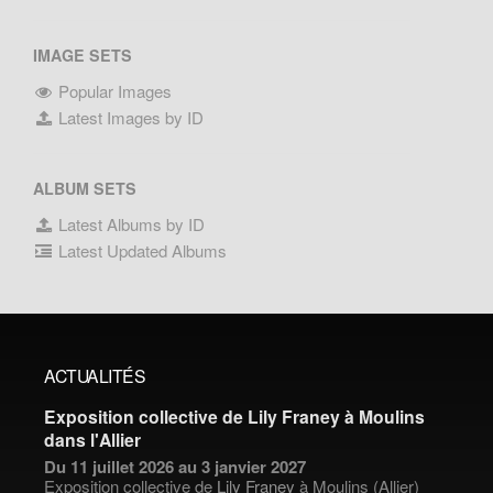
IMAGE SETS
Popular Images
Latest Images by ID
ALBUM SETS
Latest Albums by ID
Latest Updated Albums
ACTUALITÉS
Exposition collective de Lily Franey à Moulins
dans l'Allier
Du 11 juillet 2026 au 3 janvier 2027
Exposition collective de
Lily Franey
à Moulins (Allier)