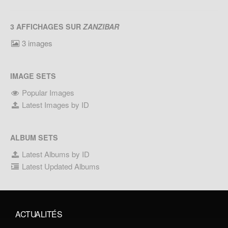
3 AFFICHAGES SUR
ZANZIBAR
3 images
IMAGE SETS
Popular Images
Latest Images by ID
ALBUM SETS
Latest Albums by ID
Latest Updated Albums
ACTUALITÉS