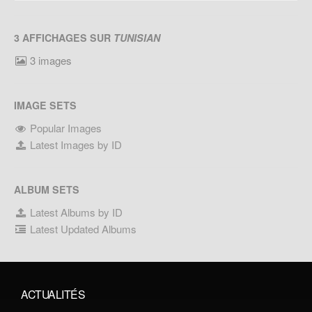
3 AFFICHAGES SUR
TUNISIAN
3 images
IMAGE SETS
Popular Images
Latest Images by ID
ALBUM SETS
Latest Albums by ID
Latest Updated Albums
ACTUALITÉS