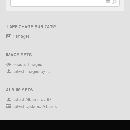
1 AFFICHAGE SUR
TAGG
1 images
IMAGE SETS
Popular Images
Latest Images by ID
ALBUM SETS
Latest Albums by ID
Latest Updated Albums