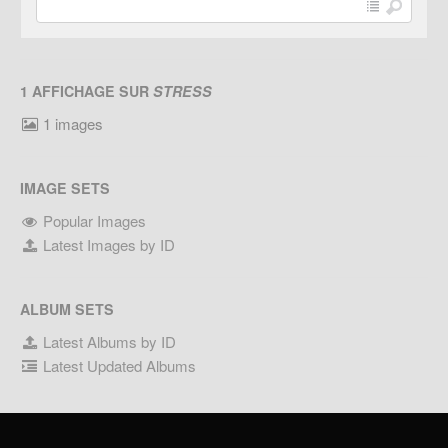
1 AFFICHAGE SUR
STRESS
1 images
IMAGE SETS
Popular Images
Latest Images by ID
ALBUM SETS
Latest Albums by ID
Latest Updated Albums