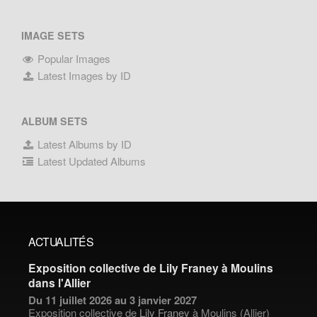
IMAGE SETS
Popular Images
Latest Images by ID
ALBUM SETS
Latest Albums by ID
Latest Updated Albums
ACTUALITÉS
Exposition collective de Lily Franey à Moulins
dans l'Allier
Du 11 juillet 2026 au 3 janvier 2027
Exposition collective de
Lily Franey
à Moulins (Allier)