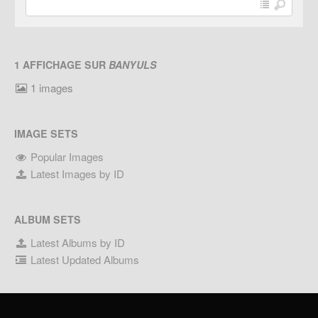
1 AFFICHAGE SUR
BANYULS
1 images
IMAGE SETS
Popular Images
Latest Images by ID
ALBUM SETS
Latest Albums by ID
Latest Updated Albums