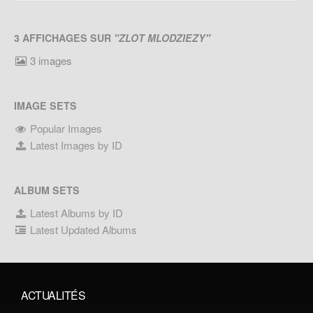
3 AFFICHAGES SUR
"ZLOT MLODZIEZY"
3 images
IMAGE SETS
Popular Images
Latest Images by ID
ALBUM SETS
Latest Albums by ID
Latest Updated Albums
ACTUALITÉS