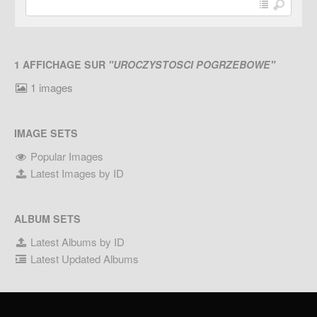
1 AFFICHAGE SUR
"UROCZYSTOSCI POGRZEBOWE"
1 images
IMAGE SETS
Popular Images
Latest Images by ID
ALBUM SETS
Latest Albums by ID
Latest Updated Albums