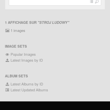
1 AFFICHAGE SUR
"STROJ LUDOWY"
1 images
IMAGE SETS
Popular Images
Latest Images by ID
ALBUM SETS
Latest Albums by ID
Latest Updated Albums