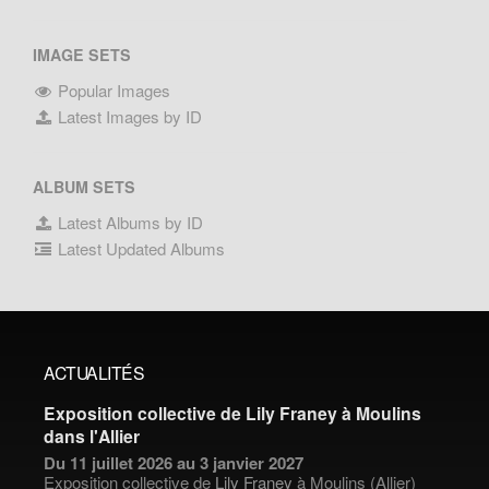
IMAGE SETS
Popular Images
Latest Images by ID
ALBUM SETS
Latest Albums by ID
Latest Updated Albums
ACTUALITÉS
Exposition collective de Lily Franey à Moulins
dans l'Allier
Du 11 juillet 2026 au 3 janvier 2027
Exposition collective de
Lily Franey
à Moulins (Allier)