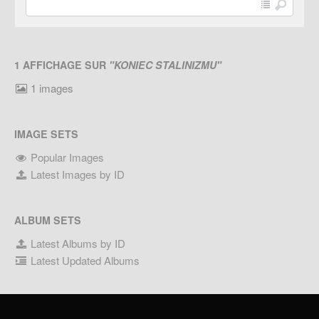
1 AFFICHAGE SUR
"KONIEC STALINIZMU"
1 images
IMAGE SETS
Popular Images
Latest Images by ID
ALBUM SETS
Latest Albums by ID
Latest Updated Albums