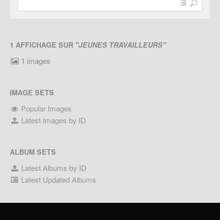
1 AFFICHAGE SUR
"JEUNES TRAVAILLEURS"
1 images
IMAGE SETS
Popular Images
Latest Images by ID
ALBUM SETS
Latest Albums by ID
Latest Updated Albums