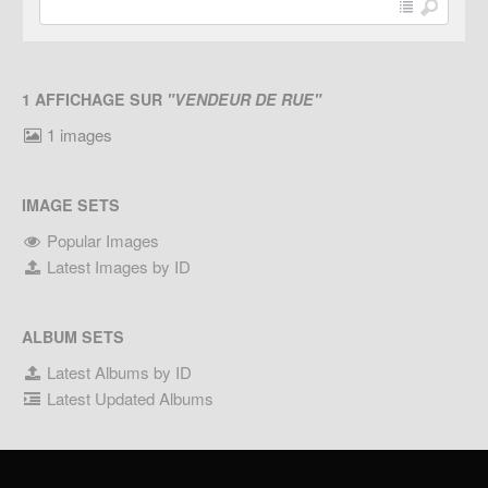
1 AFFICHAGE SUR
"VENDEUR DE RUE"
1 images
IMAGE SETS
Popular Images
Latest Images by ID
ALBUM SETS
Latest Albums by ID
Latest Updated Albums