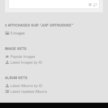
3 AFFICHAGES SUR
"JUIF ORTHODOXE"
3 images
IMAGE SETS
Popular Images
Latest Images by ID
ALBUM SETS
Latest Albums by ID
Latest Updated Albums