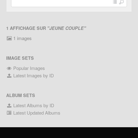
1 AFFICHAGE SUR
"JEUNE COUPLE"
1 images
IMAGE SETS
Popular Images
Latest Images by ID
ALBUM SETS
Latest Albums by ID
Latest Updated Albums