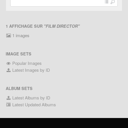
1 AFFICHAGE SUR
"FILM DIRECTOR"
1 images
IMAGE SETS
Popular Images
Latest Images by ID
ALBUM SETS
Latest Albums by ID
Latest Updated Albums