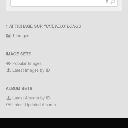
1 AFFICHAGE SUR
"CHEVEUX LONGS"
1 images
IMAGE SETS
Popular Images
Latest Images by ID
ALBUM SETS
Latest Albums by ID
Latest Updated Albums