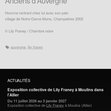
Anciens d'Auvergne
Homme rentrant chez lui avec son pain
village de Notre-Dame-Mons, Champetires 2002
© Lily Franey / Chambre noire
auvergne
,
lily franey
ACTUALITÉS
Exposition collective de Lily Franey à Moulins dans
l'Allier
Du 11 juillet 2026 au 3 janvier 2027
Exposition collective de
Lily Franey
à Moulins (Allier)