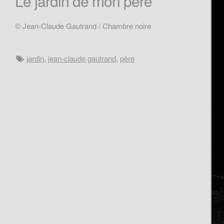
Le jardin de mon père
© Jean-Claude Gautrand / Chambre noire
jardin
,
jean-claude gautrand
,
père