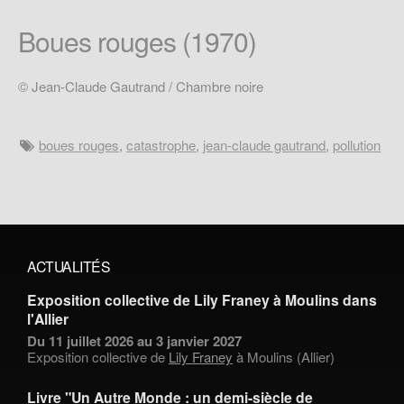
Boues rouges (1970)
© Jean-Claude Gautrand / Chambre noire
boues rouges
,
catastrophe
,
jean-claude gautrand
,
pollution
ACTUALITÉS
Exposition collective de Lily Franey à Moulins dans
l'Allier
Du 11 juillet 2026 au 3 janvier 2027
Exposition collective de
Lily Franey
à Moulins (Allier)
Livre "Un Autre Monde : un demi-siècle de