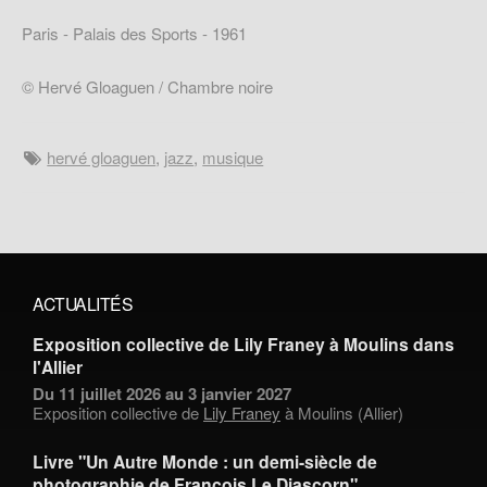
Paris - Palais des Sports - 1961
© Hervé Gloaguen / Chambre noire
hervé gloaguen
,
jazz
,
musique
ACTUALITÉS
Exposition collective de Lily Franey à Moulins dans
l'Allier
Du 11 juillet 2026 au 3 janvier 2027
Exposition collective de
Lily Franey
à Moulins (Allier)
Livre "Un Autre Monde : un demi-siècle de
photographie de François Le Diascorn"