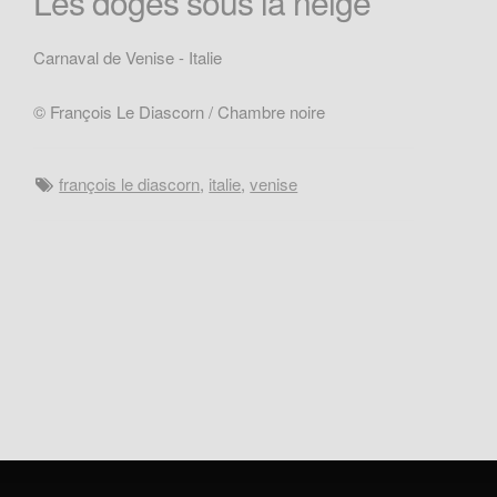
Les doges sous la neige
Carnaval de Venise - Italie
© François Le Diascorn / Chambre noire
françois le diascorn
,
italie
,
venise