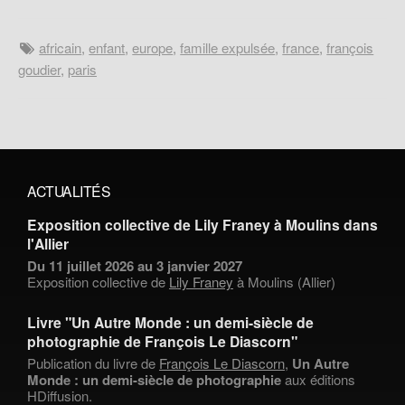
africain
,
enfant
,
europe
,
famille expulsée
,
france
,
françois
goudier
,
paris
ACTUALITÉS
Exposition collective de Lily Franey à Moulins dans
l'Allier
Du 11 juillet 2026 au 3 janvier 2027
Exposition collective de
Lily Franey
à Moulins (Allier)
Livre "Un Autre Monde : un demi-siècle de
photographie de François Le Diascorn"
Publication du livre de
François Le Diascorn
,
Un Autre
Monde : un demi-siècle de photographie
aux éditions
HDiffusion.