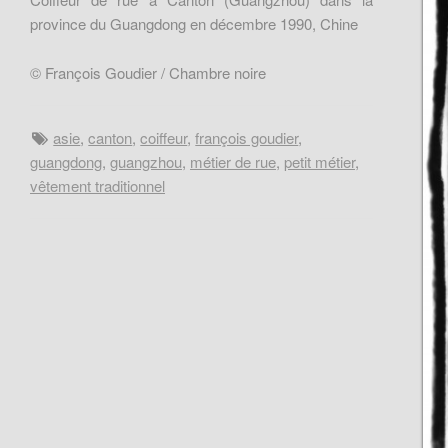
province du Guangdong en décembre 1990, Chine
© François Goudier / Chambre noire
asie
,
canton
,
coiffeur
,
françois goudier
,
guangdong
,
guangzhou
,
métier de rue
,
petit métier
,
vêtement traditionnel