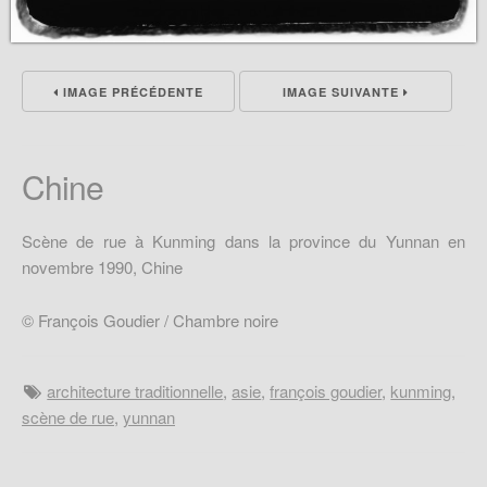
IMAGE PRÉCÉDENTE
IMAGE SUIVANTE
Chine
Scène de rue à Kunming dans la province du Yunnan en
novembre 1990, Chine
© François Goudier / Chambre noire
architecture traditionnelle
,
asie
,
françois goudier
,
kunming
,
scène de rue
,
yunnan