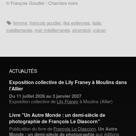
© François Goudier / Chambre noire
femme
,
françois goudier
,
iles eoliennes
,
italie
,
méditerranée
,
mer méditerranée
,
stromboli
,
volcan
ACTUALITÉS
Exposition collective de Lily Franey à Moulins dans
l'Allier
Du 11 juillet 2026 au 3 janvier 2027
Exposition collective de
Lily Franey
à Moulins (Allier)
Livre "Un Autre Monde : un demi-siècle de
photographie de François Le Diascorn"
Publication du livre de
François Le Diascorn
,
Un Autre
Monde : un demi-siècle de photographie
aux éditions