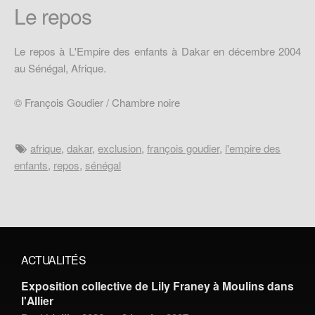
Le repos
Le repos à L'Empire des enfants à Dakar en décembre 2004
au Sénégal, Afrique.
© François Goudier / Chambre noire
afrique
,
dakar
,
exclusion
,
françois goudier
,
l'empire des
enfants
,
repos
,
sénégal
ACTUALITÉS
Exposition collective de Lily Franey à Moulins dans
l'Allier