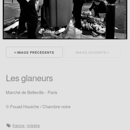
IMAGE PRÉCÉDENTE
IMAGE SUIVANTE
Les glaneurs
Marché de Belleville - Paris
© Fouad Houiche / Chambre noire
france
,
misère