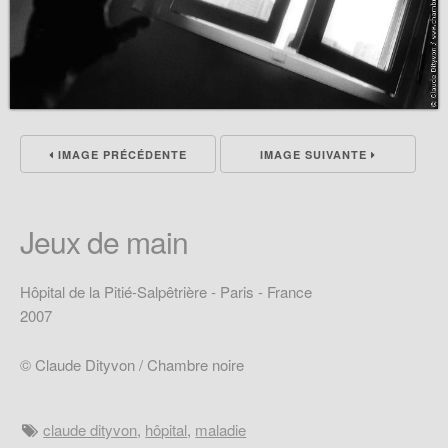
IMAGE PRÉCÉDENTE
IMAGE SUIVANTE
Jeux de main
Hôpital de la Pitié-Salpêtrière - Paris - France
2007
© Claude Dityvon / Chambre noire
claude dityvon
,
hôpital
,
maladie