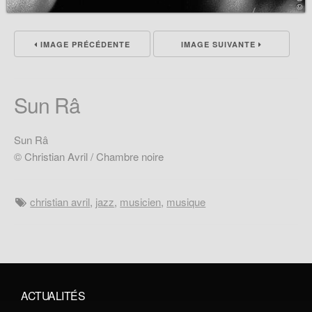
IMAGE PRÉCÉDENTE
IMAGE SUIVANTE
Sun Râ
Sun Râ
© Christian Avril / Chambre noire
christian avril
,
jazz
,
musicien
,
musique
ACTUALITÉS