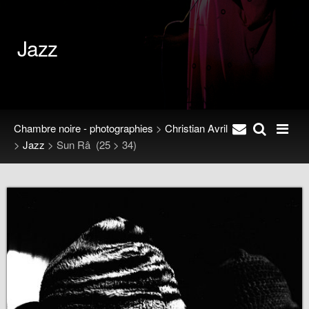
Jazz
Chambre noire - photographies
>
Christian Avril
>
Jazz
>
Sun Râ
(25 > 34)