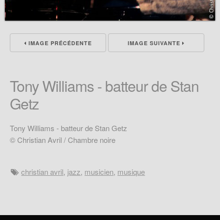
IMAGE PRÉCÉDENTE
IMAGE SUIVANTE
Tony Williams - batteur de Stan
Getz
Tony Williams - batteur de Stan Getz
© Christian Avril / Chambre noire
christian avril
,
jazz
,
musicien
,
musique