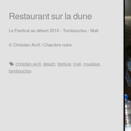
Restaurant sur la dune
Le Festival au désert 2010 - Tombouctou - Mali
© Christian Avril / Chambre noire
christian avril
,
desert
,
festival
,
mali
,
musique
,
tombouctou