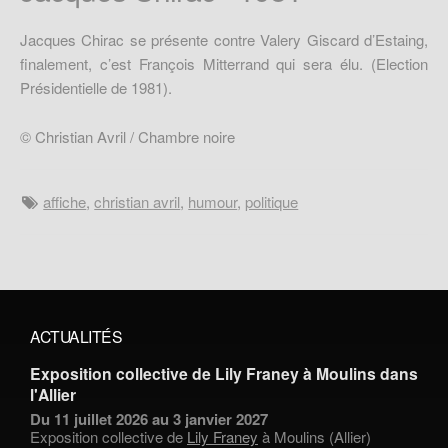
Jacques Chirac se présente contre Valery Giscard d’Estaing,
finalement, c’est François Mitterrand qui sera élu. (Election
Présidentielle de 1981).
© Christian Avril / Chambre noire
affiche
,
christian avril
,
humour
,
politique
ACTUALITÉS
Exposition collective de Lily Franey à Moulins dans
l'Allier
Du 11 juillet 2026 au 3 janvier 2027
Exposition collective de
Lily Franey
à Moulins (Allier)