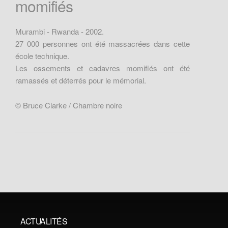
momifiés
Murambi - Rwanda - 2002.
27 000 personnes ont été massacrées dans cette
école technique.
Les ossements et cadavres momifiés ont été
ramassés et déterrés pour le mémorial.
© Bruce Clarke / Chambre noire
ACTUALITÉS