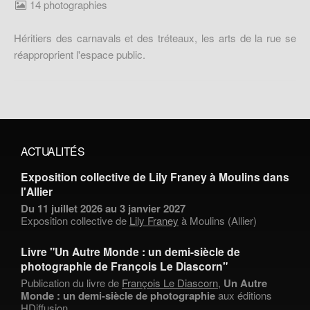
14 photographies
Héritiers des carnavals et des tréteaux, les arts de la rue se
réapproprient l'espace public.
ACTUALITÉS
Exposition collective de Lily Franey à Moulins dans
l'Allier
Du 11 juillet 2026 au 3 janvier 2027
Exposition collective de
Lily Franey
à Moulins (Allier)
Livre "Un Autre Monde : un demi-siècle de
photographie de François Le Diascorn"
Publication du livre de
François Le Diascorn
,
Un Autre
Monde : un demi-siècle de photographie
aux éditions
HDiffusion.